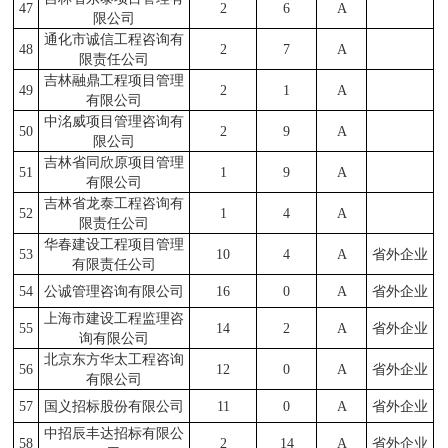
47
2
6
A
限公司
通化市诚信工程咨询有
48
2
7
A
限责任公司
吉林融鼎工程项目管理
49
2
1
A
有限公司
中洺威项目管理咨询有
50
2
9
A
限公司
吉林省同欣原项目管理
51
1
9
A
有限公司
吉林省龙泰工程咨询有
52
1
4
A
限责任公司
华春建设工程项目管理
53
10
4
A
省外企业
有限责任公司
54
公诚管理咨询有限公司
16
0
A
省外企业
上海市建设工程监理咨
55
14
2
A
省外企业
询有限公司
北京东方华太工程咨询
56
12
0
A
省外企业
有限公司
57
国义招标股份有限公司
11
0
A
省外企业
中招辰丰达招标有限公
58
2
14
A
省外企业