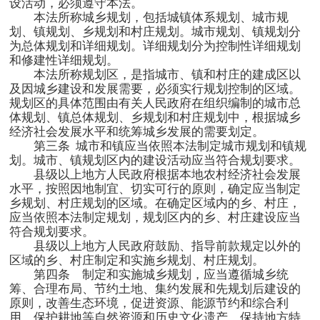
设活动，必须遵守本法。
本法所称城乡规划，包括城镇体系规划、城市规
划、镇规划、乡规划和村庄规划。城市规划、镇规划分
为总体规划和详细规划。详细规划分为控制性详细规划
和修建性详细规划。
本法所称规划区，是指城市、镇和村庄的建成区以
及因城乡建设和发展需要，必须实行规划控制的区域。
规划区的具体范围由有关人民政府在组织编制的城市总
体规划、镇总体规划、乡规划和村庄规划中，根据城乡
经济社会发展水平和统筹城乡发展的需要划定。
第三条
城市和镇应当依照本法制定城市规划和镇规
划。城市、镇规划区内的建设活动应当符合规划要求。
县级以上地方人民政府根据本地农村经济社会发展
水平，按照因地制宜、切实可行的原则，确定应当制定
乡规划、村庄规划的区域。在确定区域内的乡、村庄，
应当依照本法制定规划，规划区内的乡、村庄建设应当
符合规划要求。
县级以上地方人民政府鼓励、指导前款规定以外的
区域的乡、村庄制定和实施乡规划、村庄规划。
第四条 制定和实施城乡规划，应当遵循城乡统
筹、合理布局、节约土地、集约发展和先规划后建设的
原则，改善生态环境，促进资源、能源节约和综合利
用，保护耕地等自然资源和历史文化遗产，保持地方特