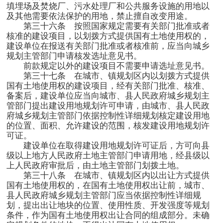
填埋场及焚烧厂、污水处理厂和公共服务设施的用地以
及其他需要依法保护的用地，禁止擅自改变用途。
第三十六条 按照国家规定需要有关部门批准或者
核准的建设项目，以划拨方式提供国有土地使用权的，
建设单位在报送有关部门批准或者核准前，应当向城乡
规划主管部门申请核发选址意见书。
前款规定以外的建设项目不需要申请选址意见书。
第三十七条 在城市、镇规划区内以划拨方式提供
国有土地使用权的建设项目，经有关部门批准、核准、
备案后，建设单位应当向城市、县人民政府城乡规划主
管部门提出建设用地规划许可申请，由城市、县人民政
府城乡规划主管部门依据控制性详细规划核定建设用地
的位置、面积、允许建设的范围，核发建设用地规划许
可证。
建设单位在取得建设用地规划许可证后，方可向县
级以上地方人民政府土地主管部门申请用地，经县级以
上人民政府审批后，由土地主管部门划拨土地。
第三十八条 在城市、镇规划区内以出让方式提供
国有土地使用权的，在国有土地使用权出让前，城市、
县人民政府城乡规划主管部门应当依据控制性详细规
划，提出出让地块的位置、使用性质、开发强度等规划
条件，作为国有土地使用权出让合同的组成部分。未确