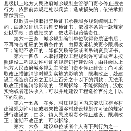
县级以上地方人民政府城乡规划主管部门责令停止违法
行为，依照前款规定处以罚款；造成损失的，依法承担
赔偿责任。
以欺骗手段取得资质证书承揽城乡规划编制工作
的，由原发证机关吊销资质证书，依照本条第一款规定
处以罚款；造成损失的，依法承担赔偿责任。
第六十三条 城乡规划编制单位取得资质证书后，
不再符合相应的资质条件的，由原发证机关责令限期改
正；逾期不改正的，降低资质等级或者吊销资质证书。
第六十四条 未取得建设工程规划许可证或者未按
照建设工程规划许可证的规定进行建设的，由县级以上
地方人民政府城乡规划主管部门责令停止建设；尚可采
取改正措施消除对规划实施的影响的，限期改正，处建
设工程造价百分之五以上百分之十以下的罚款；无法采
取改正措施消除影响的，限期拆除，不能拆除的，没收
实物或者违法收入，可以并处建设工程造价百分之十以
下的罚款。
第六十五条 在乡、村庄规划区内未依法取得乡村
建设规划许可证或者未按照乡村建设规划许可证的规定
进行建设的，由乡、镇人民政府责令停止建设、限期改
正；逾期不改正的，可以拆除。
第六十六条 建设单位或者个人有下列行为之一