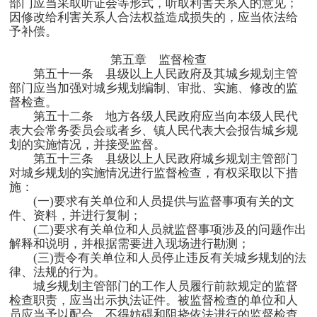
部门应当采取听证会等形式，听取利害关系人的意见；
因修改给利害关系人合法权益造成损失的，应当依法给
予补偿。
第五章 监督检查
第五十一条 县级以上人民政府及其城乡规划主管
部门应当加强对城乡规划编制、审批、实施、修改的监
督检查。
第五十二条 地方各级人民政府应当向本级人民代
表大会常务委员会或者乡、镇人民代表大会报告城乡规
划的实施情况，并接受监督。
第五十三条 县级以上人民政府城乡规划主管部门
对城乡规划的实施情况进行监督检查，有权采取以下措
施：
(一
)
要求有关单位和人员提供与监督事项有关的文
件、资料，并进行复制；
(二
)
要求有关单位和人员就监督事项涉及的问题作出
解释和说明，并根据需要进入现场进行勘测；
(三
)
责令有关单位和人员停止违反有关城乡规划的法
律、法规的行为。
城乡规划主管部门的工作人员履行前款规定的监督
检查职责，应当出示执法证件。被监督检查的单位和人
员应当予以配合，不得妨碍和阻挠依法进行的监督检查