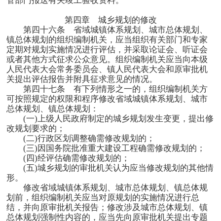
管部门报送有关竣工验收资料。
第四章 城乡规划的修改
第四十六条 省域城镇体系规划、城市总体规划、
镇总体规划的组织编制机关，应当组织有关部门和专家
定期对规划实施情况进行评估，并采取论证会、听证会
或者其他方式征求公众意见。组织编制机关应当向本级
人民代表大会常务委员会、镇人民代表大会和原审批机
关提出评估报告并附具征求意见的情况。
第四十七条 有下列情形之一的，组织编制机关方
可按照规定的权限和程序修改省域城镇体系规划、城市
总体规划、镇总体规划：
(一
)
上级人民政府制定的城乡规划发生变更，提出修
改规划要求的；
(二
)
行政区划调整确需修改规划的；
(三
)
因国务院批准重大建设工程确需修改规划的；
(四
)
经评估确需修改规划的；
(五
)
城乡规划的审批机关认为应当修改规划的其他情
形。
修改省域城镇体系规划、城市总体规划、镇总体规
划前，组织编制机关应当对原规划的实施情况进行总
结，并向原审批机关报告；修改涉及城市总体规划、镇
总体规划强制性内容的，应当先向原审批机关提出专题