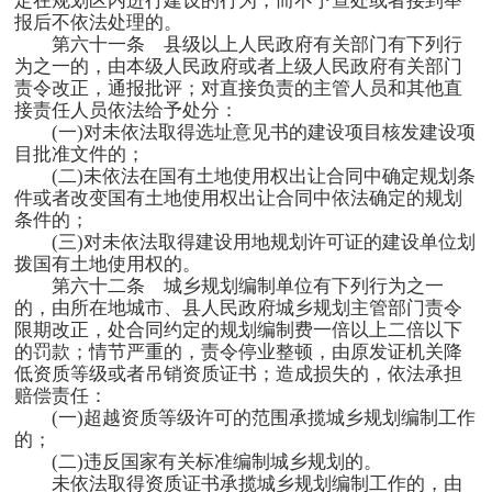
定在规划区内进行建设的行为，而不予查处或者接到举
报后不依法处理的。
第六十一条 县级以上人民政府有关部门有下列行
为之一的，由本级人民政府或者上级人民政府有关部门
责令改正，通报批评；对直接负责的主管人员和其他直
接责任人员依法给予处分：
(一
)
对未依法取得选址意见书的建设项目核发建设项
目批准文件的；
(二
)
未依法在国有土地使用权出让合同中确定规划条
件或者改变国有土地使用权出让合同中依法确定的规划
条件的；
(三
)
对未依法取得建设用地规划许可证的建设单位划
拨国有土地使用权的。
第六十二条 城乡规划编制单位有下列行为之一
的，由所在地城市、县人民政府城乡规划主管部门责令
限期改正，处合同约定的规划编制费一倍以上二倍以下
的罚款；情节严重的，责令停业整顿，由原发证机关降
低资质等级或者吊销资质证书；造成损失的，依法承担
赔偿责任：
(一
)
超越资质等级许可的范围承揽城乡规划编制工作
的；
(二
)
违反国家有关标准编制城乡规划的。
未依法取得资质证书承揽城乡规划编制工作的，由