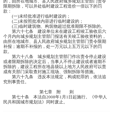
的，由所在地城市、县人民政府城乡规划主管部门责令
限期拆除，可以并处临时建设工程造价一倍以下的罚
款：
(一
)
未经批准进行临时建设的；
(二
)
未按照批准内容进行临时建设的；
(三
)
临时建筑物、构筑物超过批准期限不拆除的。
第六十七条 建设单位未在建设工程竣工验收后六
个月内向城乡规划主管部门报送有关竣工验收资料的，
由所在地城市、县人民政府城乡规划主管部门责令限期
补报；逾期不补报的，处一万元以上五万元以下的罚
款。
第六十八条 城乡规划主管部门作出责令停止建设
或者限期拆除的决定后，当事人不停止建设或者逾期不
拆除的，建设工程所在地县级以上地方人民政府可以责
成有关部门采取查封施工现场、强制拆除等措施。
第六十九条 违反本法规定，构成犯罪的，依法追
究刑事责任。
第七章 附 则
第七十条 本法自
2008
年
1
月
1
日起施行。《中华人
民共和国城市规划法》同时废止。