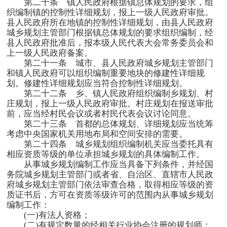
第二十条 镇人民政府根据镇总体规划的要求，组
织编制镇的控制性详细规划，报上一级人民政府审批。
县人民政府所在地镇的控制性详细规划，由县人民政府
城乡规划主管部门根据镇总体规划的要求组织编制，经
县人民政府批准后，报本级人民代表大会常务委员会和
上一级人民政府备案。
第二十一条 城市、县人民政府城乡规划主管部门
和镇人民政府可以组织编制重要地块的修建性详细规
划。修建性详细规划应当符合控制性详细规划。
第二十二条 乡、镇人民政府组织编制乡规划、村
庄规划，报上一级人民政府审批。村庄规划在报送审批
前，应当经村民会议或者村民代表会议讨论同意。
第二十三条 首都的总体规划、详细规划应当统筹
考虑中央国家机关用地布局和空间安排的需要。
第二十四条 城乡规划组织编制机关应当委托具有
相应资质等级的单位承担城乡规划的具体编制工作。
从事城乡规划编制工作应当具备下列条件，并经国
务院城乡规划主管部门或者省、自治区、直辖市人民政
府城乡规划主管部门依法审查合格，取得相应等级的资
质证书后，方可在资质等级许可的范围内从事城乡规划
编制工作：
(一
)
有法人资格；
(二
)
有规定数量的经相关行业协会注册的规划师；