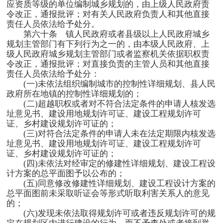
应资质等级的单位编制城乡规划的，由上级人民政府责
令改正，通报批评；对有关人民政府负责人和其他直接
责任人员依法给予处分。
第六十条 镇人民政府或者县级以上人民政府城乡
规划主管部门有下列行为之一的，由本级人民政府、上
级人民政府城乡规划主管部门或者监察机关依据职权责
令改正，通报批评；对直接负责的主管人员和其他直接
责任人员依法给予处分：
(一
)
未依法组织编制城市的控制性详细规划、县人民
政府所在地镇的控制性详细规划的；
(二
)
超越职权或者对不符合法定条件的申请人核发选
址意见书、建设用地规划许可证、建设工程规划许可
证、乡村建设规划许可证的；
(三
)
对符合法定条件的申请人未在法定期限内核发选
址意见书、建设用地规划许可证、建设工程规划许可
证、乡村建设规划许可证的；
(四
)
未依法对经审定的修建性详细规划、建设工程设
计方案的总平面图予以公布的；
(五
)
同意修改修建性详细规划、建设工程设计方案的
总平面图前未采取听证会等形式听取利害关系人的意见
的；
(六
)
发现未依法取得规划许可或者违反规划许可的规