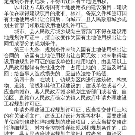
定规划条件的地块，不得出让国有土地使用权。
以出让方式取得国有土地使用权的建设项目，建设
单位在取得建设项目的批准、核准、备案文件和签订国
有土地使用权出让合同后，向城市、县人民政府城乡规
划主管部门领取建设用地规划许可证。
城市、县人民政府城乡规划主管部门不得在建设用
地规划许可证中，擅自改变作为国有土地使用权出让合
同组成部分的规划条件。
第三十九条 规划条件未纳入国有土地使用权出让
合同的，该国有土地使用权出让合同无效；对未取得建
设用地规划许可证的建设单位批准用地的，由县级以上
人民政府撤销有关批准文件；占用土地的，应当及时退
回；给当事人造成损失的，应当依法给予赔偿。
第四十条 在城市、镇规划区内进行建筑物、构筑
物、道路、管线和其他工程建设的，建设单位或者个人
应当向城市、县人民政府城乡规划主管部门或者省、自
治区、直辖市人民政府确定的镇人民政府申请办理建设
工程规划许可证。
申请办理建设工程规划许可证，应当提交使用土地
的有关证明文件、建设工程设计方案等材料。需要建设
单位编制修建性详细规划的建设项目，还应当提交修建
性详细规划。对符合控制性详细规划和规划条件的，由
城市、县人民政府城乡规划主管部门或者省、自治区、