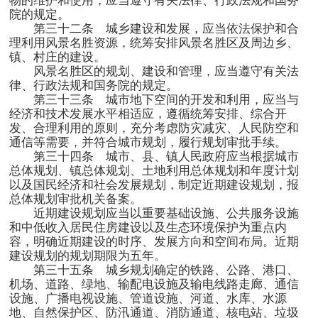
物的维护和使用，应当遵守有关法律、行政法规和国务
院的规定。
第三十二条 城乡建设和发展，应当依法保护和合
理利用风景名胜资源，统筹安排风景名胜区及周边乡、
镇、村庄的建设。
风景名胜区的规划、建设和管理，应当遵守有关法
律、行政法规和国务院的规定。
第三十三条 城市地下空间的开发和利用，应当与
经济和技术发展水平相适应，遵循统筹安排、综合开
发、合理利用的原则，充分考虑防灾减灾、人民防空和
通信等需要，并符合城市规划，履行规划审批手续。
第三十四条 城市、县、镇人民政府应当根据城市
总体规划、镇总体规划、土地利用总体规划和年度计划
以及国民经济和社会发展规划，制定近期建设规划，报
总体规划审批机关备案。
近期建设规划应当以重要基础设施、公共服务设施
和中低收入居民住房建设以及生态环境保护为重点内
容，明确近期建设的时序、发展方向和空间布局。近期
建设规划的规划期限为五年。
第三十五条 城乡规划确定的铁路、公路、港口、
机场、道路、绿地、输配电设施及输电线路走廊、通信
设施、广播电视设施、管道设施、河道、水库、水源
地、自然保护区、防汛通道、消防通道、核电站、垃圾