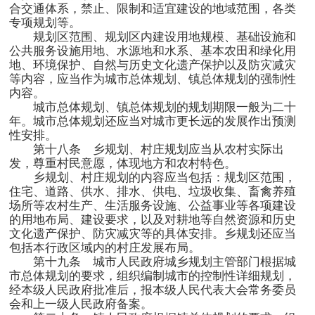
合交通体系，禁止、限制和适宜建设的地域范围，各类
专项规划等。
规划区范围、规划区内建设用地规模、基础设施和
公共服务设施用地、水源地和水系、基本农田和绿化用
地、环境保护、自然与历史文化遗产保护以及防灾减灾
等内容，应当作为城市总体规划、镇总体规划的强制性
内容。
城市总体规划、镇总体规划的规划期限一般为二十
年。城市总体规划还应当对城市更长远的发展作出预测
性安排。
第十八条 乡规划、村庄规划应当从农村实际出
发，尊重村民意愿，体现地方和农村特色。
乡规划、村庄规划的内容应当包括：规划区范围，
住宅、道路、供水、排水、供电、垃圾收集、畜禽养殖
场所等农村生产、生活服务设施、公益事业等各项建设
的用地布局、建设要求，以及对耕地等自然资源和历史
文化遗产保护、防灾减灾等的具体安排。乡规划还应当
包括本行政区域内的村庄发展布局。
第十九条 城市人民政府城乡规划主管部门根据城
市总体规划的要求，组织编制城市的控制性详细规划，
经本级人民政府批准后，报本级人民代表大会常务委员
会和上一级人民政府备案。